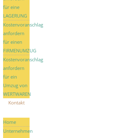
für eine
LAGERUNG
Kostenvoranschlag
anfordern
für einen
FIRMENUMZUG
Kostenvoranschlag
anfordern
für ein
Umzug von
WERTWAREN
Kontakt
Home
Unternehmen