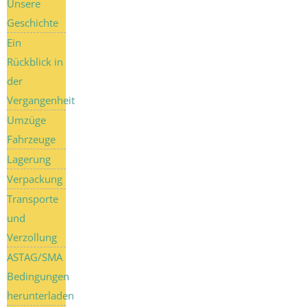
Unsere
Geschichte
Ein
Rückblick in
der
Vergangenheit
Umzüge
Fahrzeuge
Lagerung
Verpackung
Transporte
und
Verzollung
ASTAG/SMA
Bedingungen
herunterladen