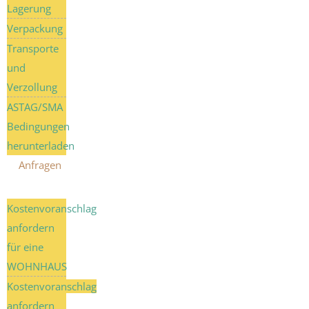
Lagerung
Verpackung
Transporte
und
Verzollung
ASTAG/SMA
Bedingungen
herunterladen
Anfragen
Kostenvoranschlag
anfordern
für eine
WOHNHAUS
Kostenvoranschlag
anfordern